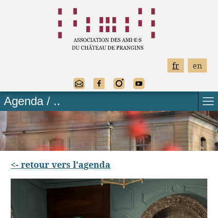
fr
en
Agenda / ..
<- retour vers l'agenda